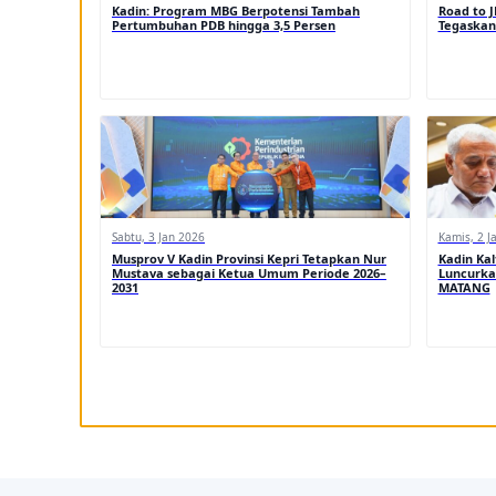
Kadin: Program MBG Berpotensi Tambah
Road to J
Pertumbuhan PDB hingga 3,5 Persen
Tegaskan
Sabtu, 3 Jan 2026
Kamis, 2 J
Musprov V Kadin Provinsi Kepri Tetapkan Nur
Kadin Kal
Mustava sebagai Ketua Umum Periode 2026–
Luncurka
2031
MATANG