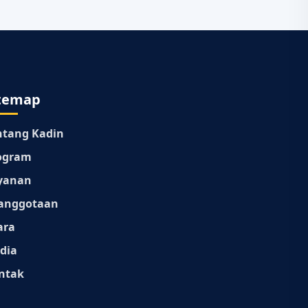
temap
ntang Kadin
ogram
yanan
anggotaan
ara
dia
ntak