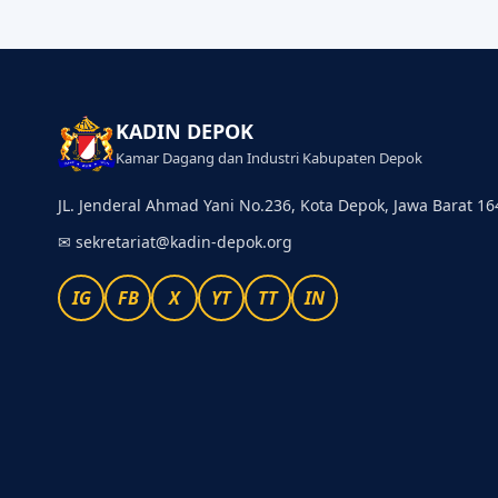
KADIN DEPOK
Kamar Dagang dan Industri Kabupaten Depok
JL. Jenderal Ahmad Yani No.236, Kota Depok, Jawa Barat 1
✉
sekretariat@kadin-depok.org
IG
FB
X
YT
TT
IN