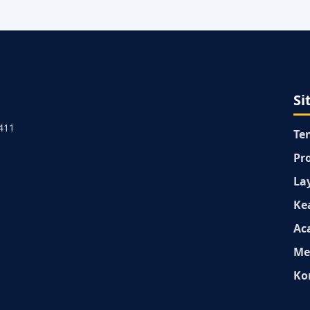
Si
6411
Te
Pr
La
Ke
Ac
Me
Ko