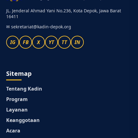
JL. Jenderal Ahmad Yani No.236, Kota Depok, Jawa Barat
16411
✉
sekretariat@kadin-depok.org
IG
FB
X
YT
TT
IN
Sitemap
Tentang Kadin
Program
Layanan
Keanggotaan
Acara