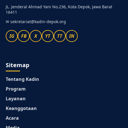
JL. Jenderal Ahmad Yani No.236, Kota Depok, Jawa Barat
16411
✉
sekretariat@kadin-depok.org
IG
FB
X
YT
TT
IN
Sitemap
Tentang Kadin
Program
Layanan
Keanggotaan
Acara
Media