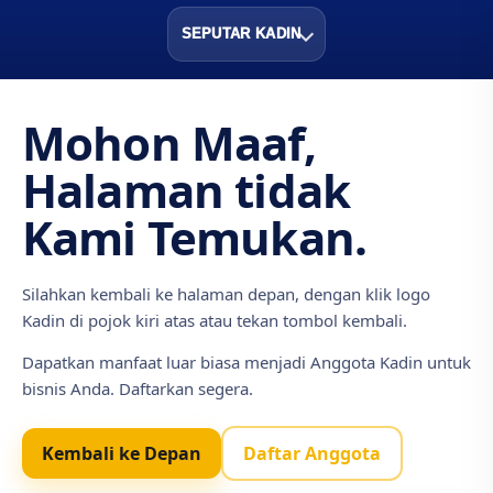
SEPUTAR KADIN
Mohon Maaf,
Halaman tidak
Kami Temukan.
Silahkan kembali ke halaman depan, dengan klik logo
Kadin di pojok kiri atas atau tekan tombol kembali.
Dapatkan manfaat luar biasa menjadi Anggota Kadin untuk
bisnis Anda. Daftarkan segera.
Kembali ke Depan
Daftar Anggota