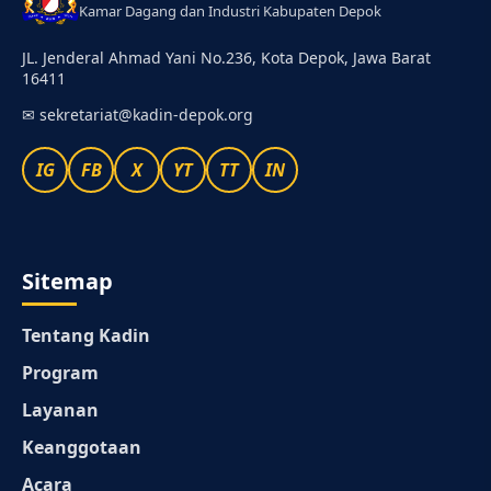
Kamar Dagang dan Industri Kabupaten Depok
JL. Jenderal Ahmad Yani No.236, Kota Depok, Jawa Barat
16411
✉
sekretariat@kadin-depok.org
IG
FB
X
YT
TT
IN
Sitemap
Tentang Kadin
Program
Layanan
Keanggotaan
Acara